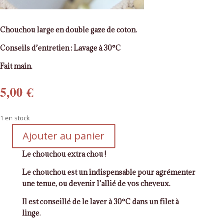
Chouchou large en double gaze de coton.
Conseils d’entretien : Lavage à 30°C
Fait main.
5,00
€
1 en stock
Ajouter au panier
quantité
de
Le chouchou extra chou !
Chouchou
Le chouchou est un indispensable pour agrémenter
large
une tenue, ou devenir l’allié de vos cheveux.
noir
pois
Il est conseillé de le laver à 30°C dans un filet à
dorés
linge.