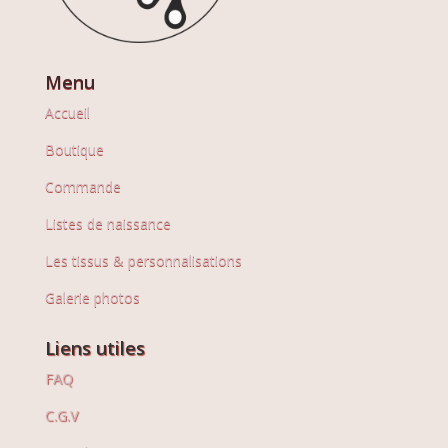
Menu
Accueil
Boutique
Commande
Listes de naissance
Les tissus & personnalisations
Galerie photos
Liens utiles
FAQ
C.G.V